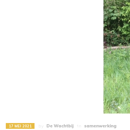
by
De Wachtbij
in
samenwerking
17 MEI 2021