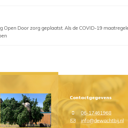
chting Open Door zorg geplaatst. Als de COVID-19 maatrege
bben
Contactgegevens
06-17461968
info@dewachtbij.nl